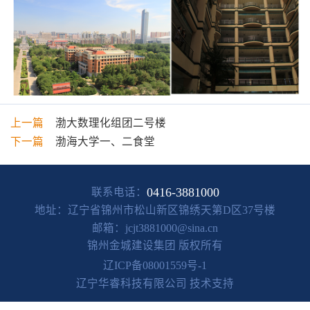
上一篇
渤大数理化组团二号楼
下一篇
渤海大学一、二食堂
0416-3881000
联系电话：
地址：
辽宁省锦州市松山新区锦绣天第D区37号楼
邮箱：
jcjt3881000@sina.cn
锦州金城建设集团
版权所有
辽ICP备08001559号-1
辽宁华睿科技有限公司 技术支持