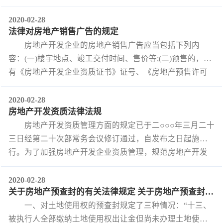
三中、四中全会以及中央纪委四次全会精神，研究部署
2020年全面从严治党和党风廉政建设工作。部党组书记、
2020-02-28
法律对房地产销售广告的规定
部长王蒙徽主持会议并讲话。
房地产开发企业的房地产销售广告应当包括下列内
容：(一)楼宇地点、竣工交付时间、售价等;(二)预售的，应
有《房地产开发企业资质证书》证号、《房地产预售许可
证》证号;(三)现售的，应有《房地产开发企业资质证书》证
号、《房地产证》证号。
2020-02-28
房地产开发资质法律法规
房地产开发资质管理方面的规定已于二○○○年三月二十
三日经第二十次部常务会议修订通过，自发布之日起施
行。为了加强房地产开发企业资质管理，规范房地产开发
企业经营行为。
2020-02-28
关于房地产预查封的有关法律规定 关于房地产预查封的有关法律规定
一、对土地使用权的预查封规定了三种情况：“十三、
被执行人全部缴纳土地使用权出让金但尚未办理土地使用