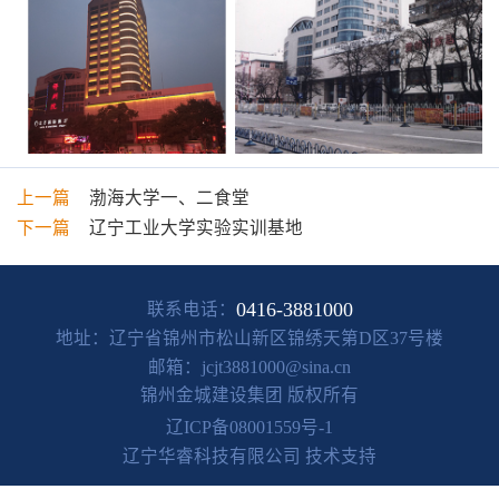
上一篇
渤海大学一、二食堂
下一篇
辽宁工业大学实验实训基地
0416-3881000
联系电话：
地址：
辽宁省锦州市松山新区锦绣天第D区37号楼
邮箱：
jcjt3881000@sina.cn
锦州金城建设集团
版权所有
辽ICP备08001559号-1
辽宁华睿科技有限公司 技术支持